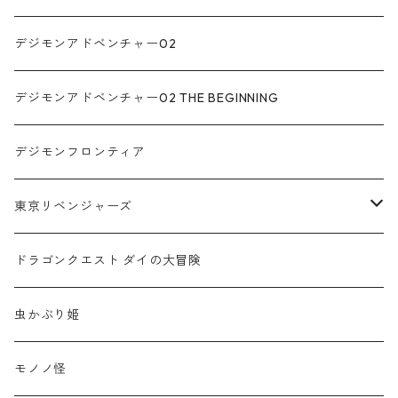
猫かぶりシリーズ
死滅回游
イヤカフリング
デジモンアドベンチャー02
デジモンアドベンチャー02 THE BEGINNING
デジモンフロンティア
東京リベンジャーズ
誕生石ネックレス
ドラゴンクエスト ダイの大冒険
誕生石ブレスレット
虫かぶり姫
イヤカフリング
モノノ怪