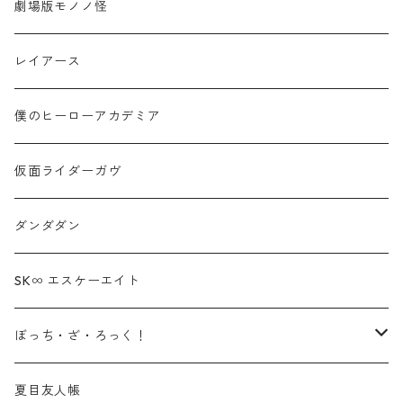
劇場版モノノ怪
レイアース
僕のヒーローアカデミア
仮面ライダーガヴ
ダンダダン
SK∞ エスケーエイト
ぼっち・ざ・ろっく！
ブレスレット
夏目友人帳