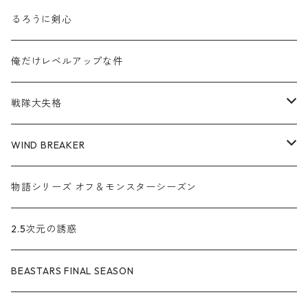
誕生石アクセサリーセット
るろうに剣心
アクセサリー3種セット
俺だけレベルアップな件
誕生石オーナメント
戦隊大失格
ネックレス
WIND BREAKER
ブレスレット
ブレスレット
物語シリーズ オフ＆モンスターシーズン
ねこかぶりシリーズ
2.5次元の誘惑
ネックレス
BEASTARS FINAL SEASON
イヤカフリング