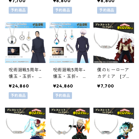
¥7,700
¥8,800
¥8,800
条悟
レス] 04夏油
レス] 03五条
予約商品
傑
予約商品
悟
予約商品
呪術廻戦5周年-
呪術廻戦5周年-
僕のヒーローア
懐玉・玉折-
懐玉・玉折-
カデミア [ブ
[3種セット] 0
[3種セット] 0
レスレット] 1
¥24,860
¥24,860
¥7,700
2夏油傑
1五条悟
6死柄木弔
予約商品
予約商品