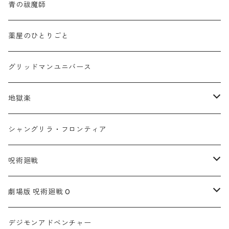
青の祓魔師
薬屋のひとりごと
グリッドマンユニバース
地獄楽
ネックレス
シャングリラ・フロンティア
イヤカフリング
呪術廻戦
アクセサリーセット(アクリルスタンド付き)
渋谷事変
劇場版 呪術廻戦 0
ブレスレット
懐玉
ネックレス
デジモンアドベンチャー