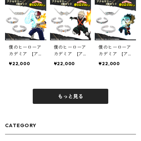
僕のヒーローア
僕のヒーローア
僕のヒーローア
カデミア [ア
カデミア [ア
カデミア [ア
クセサリー3種
クセサリー3種
クセサリー3種
¥22,000
¥22,000
¥22,000
セット] 03轟
セット] 02爆
セット] 01緑
焦凍
豪勝己
谷出久
もっと見る
CATEGORY