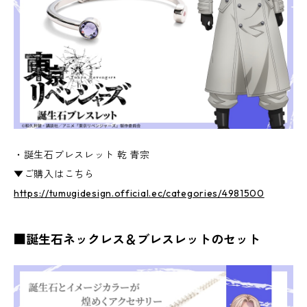
・誕生石ブレスレット 乾 青宗
▼ご購入はこちら
https://tumugidesign.official.ec/categories/4981500
■誕生石ネックレス＆ブレスレットのセット